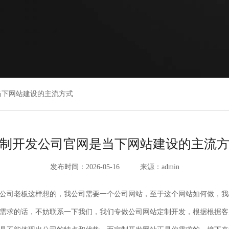
当下网站建设的主流方式
制开发公司官网是当下网站建设的主流
发布时间：2026-05-16
来源：admin
公司老板这样想的，我公司需要一个公司网站，至于这个网站如何做，我
需求的话，不妨联系一下我们，我们专做公司网站定制开发，根据根据客