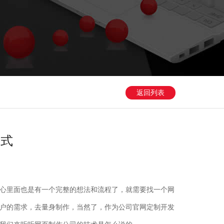
返回列表
方式
心里面也是有一个完整的想法和流程了，就需要找一个网
户的需求，去量身制作，当然了，作为公司官网定制开发