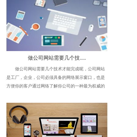
做公司网站需要几个技.....
做公司网站需要几个技术才能完成呢，公司网站
是工厂，企业，公司必须具备的网络展示窗口，也是
方便你的客户通过网络了解你公司的一种最为权威的
平台和媒介了，那么好多公司在做网站的时候，由于
对网站制作的价格不了...