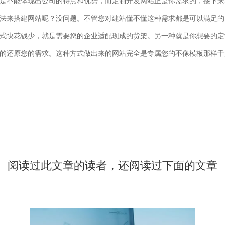
是不能体现出公司的特点和优势，而定制开发网站正是你需求的，接下来
法来搭建网站呢？没问题。不管您对建站懂不懂这种需求都是可以满足的
式快花钱少，就是需要您的企业适配现成的货架。另一种就是你想要的定
的还原您的需求。这种方式做出来的网站完全是专属您的不像模板那样千
阅读过此文章的读者，还阅读过下面的文章