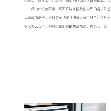
也是当下好多公司的选怎，模板网站虽然说价格便宜，但
我们什么都不懂，可不可以按照我们自己的需求和想
买现成的房子，您只需要把家具搬进去就可以了。这种方
不仅怎么安排，都可以按照您的想法来建。办员会一比一