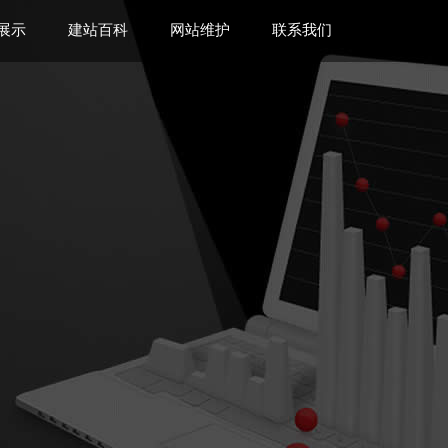
展示
建站百科
网站维护
联系我们